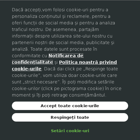
Dacă accepți,vom folosi cookie-uri pentru a
personaliza conținutul și reclamele, pentru a
Login
oferi funcții de social media și pentru a analiza
traficul nostru. De asemenea, partajăm
informații despre utilizarea site-ului nostru cu
Nu esti inregistrat?
partenerii noștri de social media, publicitate și
analiză. Toate datele sunt procesate în
conformitate cu
Notificarea de
confidențialitate
și
Politica noastră privind
cookie-urile
. Dacă dai click pe „Respinge toate
cookie-urile”, vom utiliza doar cookie-urile care
sunt „strict necesare”. Îți poți modifica setările
cookie-urilor (click pe pictograma cookie) în orice
moment și îți poți retrage consimțământul.
Accept toate cookie-urile
Respingeți toate
Setări cookie-uri