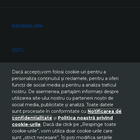
Informatii utile
ANPC
Durabilitate, conformitate, simboluri
Dacă accepți,vom folosi cookie-uri pentru a
personaliza conținutul și reclamele, pentru a oferi
funcții de social media și pentru a analiza traficul
nostru. De asemenea, partajăm informații despre
utilizarea site-ului nostru cu partenerii noștri de
social media, publicitate și analiză. Toate datele
sunt procesate în conformitate cu
Notificarea de
confidențialitate
și
Politica noastră privind
Descarcă AVON ON
cookie-urile
. Dacă dai click pe „Respinge toate
cookie-urile”, vom utiliza doar cookie-urile care
sunt „strict necesare”. Îți poți modifica setările