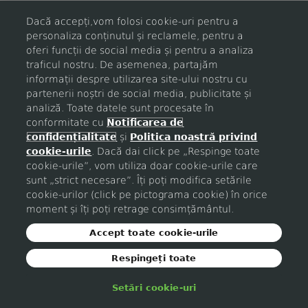
Dacă accepți,vom folosi cookie-uri pentru a
personaliza conținutul și reclamele, pentru a
Login
oferi funcții de social media și pentru a analiza
traficul nostru. De asemenea, partajăm
informații despre utilizarea site-ului nostru cu
Nu esti inregistrat?
partenerii noștri de social media, publicitate și
analiză. Toate datele sunt procesate în
conformitate cu
Notificarea de
confidențialitate
și
Politica noastră privind
cookie-urile
. Dacă dai click pe „Respinge toate
cookie-urile”, vom utiliza doar cookie-urile care
sunt „strict necesare”. Îți poți modifica setările
cookie-urilor (click pe pictograma cookie) în orice
moment și îți poți retrage consimțământul.
Accept toate cookie-urile
Respingeți toate
Setări cookie-uri