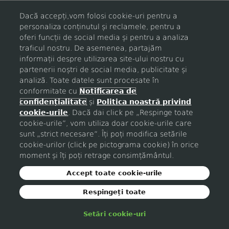
Dacă accepți,vom folosi cookie-uri pentru a
personaliza conținutul și reclamele, pentru a
Login
oferi funcții de social media și pentru a analiza
traficul nostru. De asemenea, partajăm
informații despre utilizarea site-ului nostru cu
Nu esti inregistrat?
partenerii noștri de social media, publicitate și
analiză. Toate datele sunt procesate în
conformitate cu
Notificarea de
confidențialitate
și
Politica noastră privind
cookie-urile
. Dacă dai click pe „Respinge toate
cookie-urile”, vom utiliza doar cookie-urile care
sunt „strict necesare”. Îți poți modifica setările
cookie-urilor (click pe pictograma cookie) în orice
moment și îți poți retrage consimțământul.
Accept toate cookie-urile
Respingeți toate
Setări cookie-uri