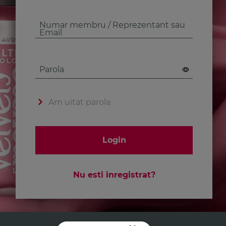
Numar membru / Reprezentant sau
Email
Parola
Am uitat parola
Login
Nu esti inregistrat?