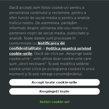
Dacă accepți,vom folosi cookie-uri pentru a
personaliza conținutul și reclamele, pentru a
Login
oferi funcții de social media și pentru a analiza
traficul nostru. De asemenea, partajăm
informații despre utilizarea site-ului nostru cu
Nu esti inregistrat?
partenerii noștri de social media, publicitate și
analiză. Toate datele sunt procesate în
conformitate cu
Notificarea de
confidențialitate
și
Politica noastră privind
cookie-urile
. Dacă dai click pe „Respinge toate
cookie-urile”, vom utiliza doar cookie-urile care
sunt „strict necesare”. Îți poți modifica setările
cookie-urilor (click pe pictograma cookie) în orice
moment și îți poți retrage consimțământul.
Accept toate cookie-urile
Respingeți toate
Setări cookie-uri